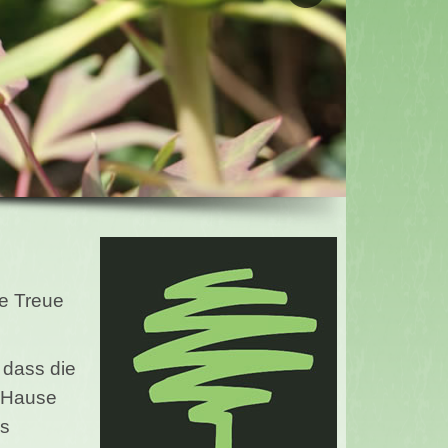
ie Treue
 dass die
m Hause
es